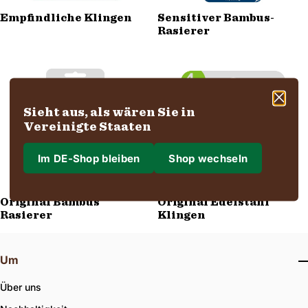
Empfindliche Klingen
Sensitiver Bambus-
Rasierer
Sieht aus, als wären Sie in
Vereinigte Staaten
Im DE-Shop bleiben
Shop wechseln
Wohin liefern wir?
Original Bambus
Original Edelstahl
Versand nach
Rasierer
Klingen
Um
Region & Sprache
Über uns